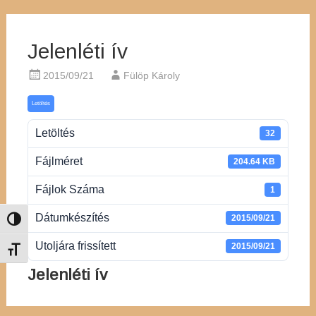
Jelenléti ív
2015/09/21
Fülöp Károly
Letöltés
Letöltés
32
Fájlméret
204.64 KB
Fájlok Száma
1
Dátumkészítés
2015/09/21
Nagy kontraszt váltása
Utoljára frissített
2015/09/21
Betűméret váltása
Jelenléti ív