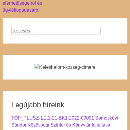
elérhetőségeiről és
ügyfélfogadásáról
Keresés:
Legújabb híreink
TOP_PLUSZ-1.2.1-21-BK1-2022-00001 Somoskövi
Sándor Közösségi Színtér és Könyvtár felújítása