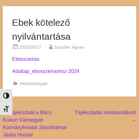
Ebek kötelező
nyilvántartása
2025/05/27
Schaffer Ágnes
Ebösszeírás
Adatlap_ebosszeirashoz-2024
Hirdetmények
Nagy kontraszt váltása
Betűméret váltása
Post
←
Tájékoztató a Bács-
Tájékoztatás lomtalanításról
Kiskun Vármegyei
→
navigation
Kormányhivatal Jánoshalmai
Járási Hivatal