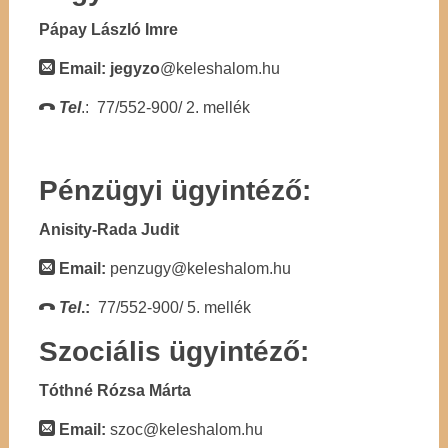
Pápay László Imre
Email: jegyzo
@keleshalom.hu
Tel
.: 77/552-900/ 2. mellék
Pénzügyi ügyintéző:
Anisity-Rada Judit
Email:
penzugy@keleshalom.hu
Tel
.:
77/552-900/ 5. mellék
Szociális ügyintéző:
Tóthné Rózsa Márta
Email:
szoc@keleshalom.hu