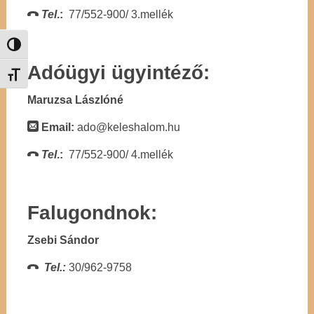
Tel
.:
77/552-900/ 3.mellék
Nagy kontraszt váltása
Adóügyi ügyintéző:
Betűméret váltása
Maruzsa Lászlóné
Email:
ado@keleshalom.hu
Tel
.:
77/552-900/ 4.mellék
Falugondnok:
Zsebi Sándor
Tel.:
30/962-9758