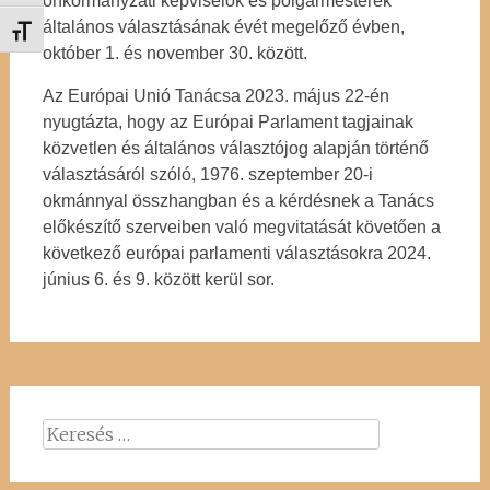
önkormányzati képviselők és polgármesterek
általános választásának évét megelőző évben,
Betűméret váltása
október 1. és november 30. között.
Az Európai Unió Tanácsa 2023. május 22-én
nyugtázta, hogy az Európai Parlament tagjainak
közvetlen és általános választójog alapján történő
választásáról szóló, 1976. szeptember 20-i
okmánnyal összhangban és a kérdésnek a Tanács
előkészítő szerveiben való megvitatását követően a
következő európai parlamenti választásokra 2024.
június 6. és 9. között kerül sor.
Keresés: