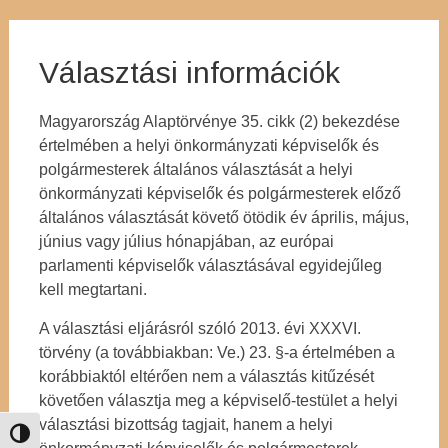
Választási információk
Magyarország Alaptörvénye 35. cikk (2) bekezdése
értelmében a helyi önkormányzati képviselők és
polgármesterek általános választását a helyi
önkormányzati képviselők és polgármesterek előző
általános választását követő ötödik év április, május,
június vagy július hónapjában, az európai
parlamenti képviselők választásával egyidejűleg
kell megtartani.
A választási eljárásról szóló 2013. évi XXXVI.
törvény (a továbbiakban: Ve.) 23. §-a értelmében a
korábbiaktól eltérően nem a választás kitűzését
követően választja meg a képviselő-testület a helyi
választási bizottság tagjait, hanem a helyi
Nagy kontraszt váltása