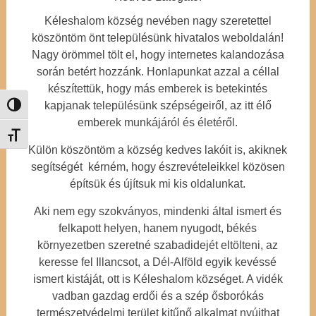
Kéleshalom község nevében nagy szeretettel
köszöntöm önt településünk hivatalos weboldalán!
Nagy örömmel tölt el, hogy internetes kalandozása
során betért hozzánk. Honlapunkat azzal a céllal
készítettük, hogy más emberek is betekintés
kapjanak településünk szépségeiről, az itt élő
Nagy kontraszt váltása
emberek munkájáról és életéről.
Betűméret váltása
Külön köszöntöm a község kedves lakóit is, akiknek
segítségét kérném, hogy észrevételeikkel közösen
építsük és újítsuk mi kis oldalunkat.
Aki nem egy szokványos, mindenki által ismert és
felkapott helyen, hanem nyugodt, békés
környezetben szeretné szabadidejét eltölteni, az
keresse fel Illancsot, a Dél-Alföld egyik kevéssé
ismert kistáját, ott is Kéleshalom községet. A vidék
vadban gazdag erdői és a szép ősborókás
természetvédelmi terület kitűnő alkalmat nyújthat