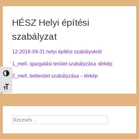
HÉSZ Helyi építési
szabályzat
12-2018-XII-31 helyi építési szabályokról
1_mell. igazgatási terület szabályzása -térkép
Nagy kontraszt váltása
2_mell. belterület szabályzása – térkép
Betűméret váltása
Keresés: