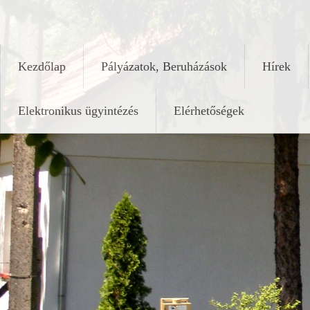
Skip
keleshalom.hu
to
content
Kezdőlap
Pályázatok, Beruházások
Hírek
Elektronikus ügyintézés
Elérhetőségek