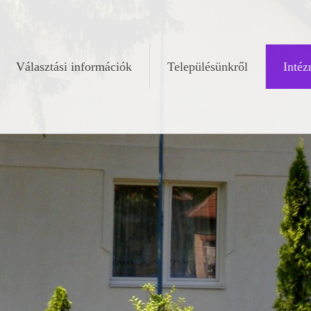
Választási információk
Településünkről
Inté