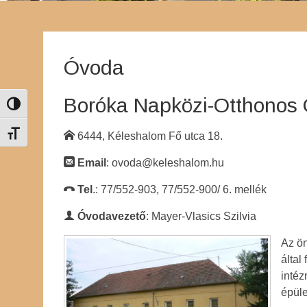
Óvoda
Boróka Napközi-Otthonos
Nagy kontraszt váltása
Betűméret váltása
6444, Kéleshalom Fő utca 18.
Email
: ovoda@keleshalom.hu
Tel
.: 77/552-903, 77/552-900/ 6. mellék
Óvodavezető
: Mayer-Vlasics Szilvia
Az ö
által
intéz
épüle