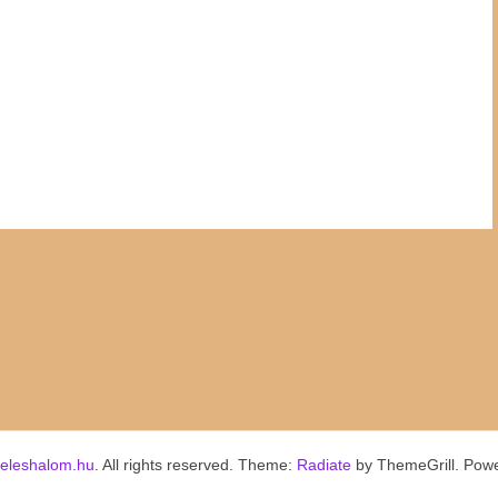
keleshalom.hu
. All rights reserved. Theme:
Radiate
by ThemeGrill. Pow