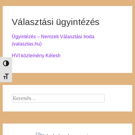
Választási ügyintézés
Ügyintézés – Nemzeti Választási Iroda
(valasztas.hu)
HVI közlemény Kélesh
Nagy kontraszt váltása
Betűméret váltása
Keresés: