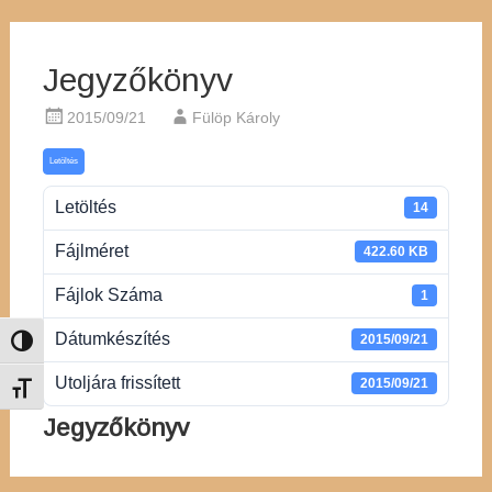
Jegyzőkönyv
2015/09/21
Fülöp Károly
Letöltés
Letöltés
14
Fájlméret
422.60 KB
Fájlok Száma
1
Dátumkészítés
2015/09/21
Nagy kontraszt váltása
Utoljára frissített
2015/09/21
Betűméret váltása
Jegyzőkönyv