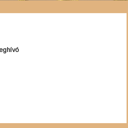
eghívó