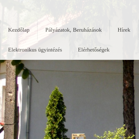
Skip
keleshalom.hu
to
content
Kezdőlap
Pályázatok, Beruházások
Hírek
Elektronikus ügyintézés
Elérhetőségek