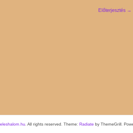
Előterjesztés
→
keleshalom.hu
. All rights reserved. Theme:
Radiate
by ThemeGrill. Pow