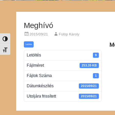
Meghívó
2015/09/21
Fülöp Károly
Nagy kontraszt váltása
M
Letöltés
Betűméret váltása
Letöltés
9
Fájlméret
253.35 KB
Fájlok Száma
1
Dátumkészítés
2015/09/21
Utoljára frissített
2015/09/21