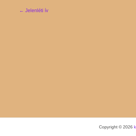
Post
←
Jelenléti ív
navigation
Copyright © 2026