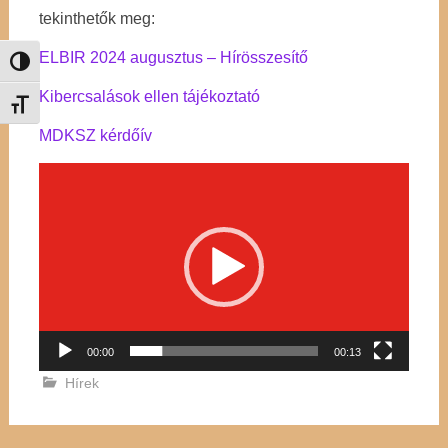
tekinthetők meg:
ELBIR 2024 augusztus – Hírösszesítő
Nagy kontraszt váltása
Kibercsalások ellen tájékoztató
Betűméret váltása
MDKSZ kérdőív
Videólejátszó
00:00
00:13
Hírek