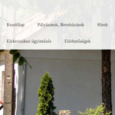
Skip
keleshalom.hu
to
content
Kezdőlap
Pályázatok, Beruházások
Hírek
Elektronikus ügyintézés
Elérhetőségek