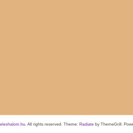
keleshalom.hu
. All rights reserved. Theme:
Radiate
by ThemeGrill. Pow