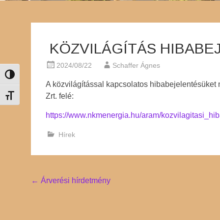
KÖZVILÁGÍTÁS HIBABE
2024/08/22
Schaffer Ágnes
Nagy kontraszt váltása
A közvilágítással kapcsolatos hibabejelentésüket 
Zrt. felé:
Betűméret váltása
https://www.nkmenergia.hu/aram/kozvilagitasi_hib
Hírek
Post
←
Árverési hírdetmény
navigation