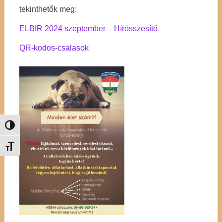
tekinthetők meg:
ELBIR 2024 szeptember – Hírösszesítő
QR-kodos-csalasok
Nagy kontraszt váltása
Betűméret váltása