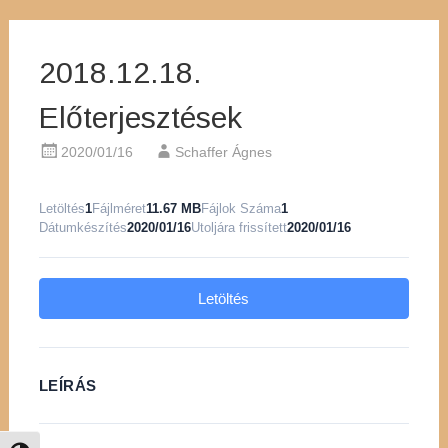
2018.12.18.
Előterjesztések
2020/01/16
Schaffer Ágnes
Letöltés
1
Fájlméret
11.67 MB
Fájlok Száma
1
Dátumkészítés
2020/01/16
Utoljára frissített
2020/01/16
Letöltés
LEÍRÁS