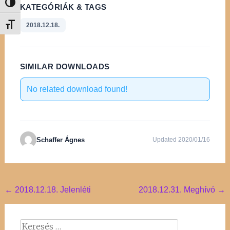
Nagy kontraszt váltása
KATEGÓRIÁK & TAGS
2018.12.18.
Betűméret váltása
SIMILAR DOWNLOADS
No related download found!
Schaffer Ágnes
Updated 2020/01/16
Post
←
2018.12.18. Jelenléti
2018.12.31. Meghívó
→
navigation
Keresés: