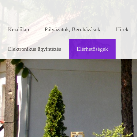
Skip
keleshalom.hu
to
content
Kezdőlap
Pályázatok, Beruházások
Hírek
Elektronikus ügyintézés
Elérhetőségek