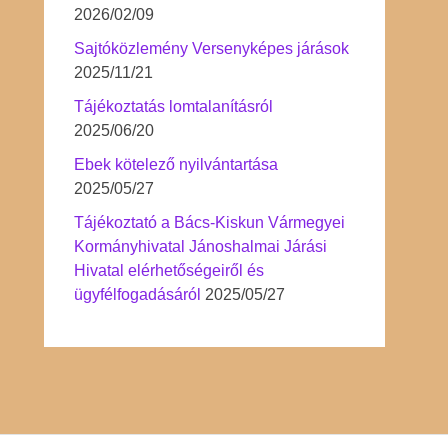
2026/02/09
Sajtóközlemény Versenyképes járások
2025/11/21
Tájékoztatás lomtalanításról
2025/06/20
Ebek kötelező nyilvántartása
2025/05/27
Tájékoztató a Bács-Kiskun Vármegyei
Kormányhivatal Jánoshalmai Járási
Hivatal elérhetőségeiről és
ügyfélfogadásáról
2025/05/27