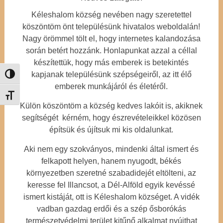
Kéleshalom község nevében nagy szeretettel
köszöntöm önt településünk hivatalos weboldalán!
Nagy örömmel tölt el, hogy internetes kalandozása
során betért hozzánk. Honlapunkat azzal a céllal
készítettük, hogy más emberek is betekintés
kapjanak településünk szépségeiről, az itt élő
Nagy kontraszt váltása
emberek munkájáról és életéről.
Betűméret váltása
Külön köszöntöm a község kedves lakóit is, akiknek
segítségét kérném, hogy észrevételeikkel közösen
építsük és újítsuk mi kis oldalunkat.
Aki nem egy szokványos, mindenki által ismert és
felkapott helyen, hanem nyugodt, békés
környezetben szeretné szabadidejét eltölteni, az
keresse fel Illancsot, a Dél-Alföld egyik kevéssé
ismert kistáját, ott is Kéleshalom községet. A vidék
vadban gazdag erdői és a szép ősborókás
természetvédelmi terület kitűnő alkalmat nyújthat