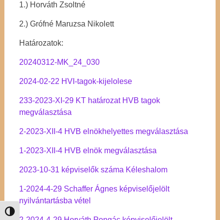
1.) Horváth Zsoltné
2.) Grófné Maruzsa Nikolett
Határozatok:
20240312-MK_24_030
2024-02-22 HVI-tagok-kijelolese
233-2023-XI-29 KT határozat HVB tagok
megválasztása
2-2023-XII-4 HVB elnökhelyettes megválasztása
1-2023-XII-4 HVB elnök megválasztása
2023-10-31 képviselők száma Kéleshalom
1-2024-4-29 Schaffer Ágnes képviselőjelölt
nyilvántartásba vétel
Nagy kontraszt váltása
2-2024-4-29 Horváth Pongác képviselőjelölt