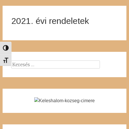
2021. évi rendeletek
Nagy kontraszt váltása
Betűméret váltása
Keresés: