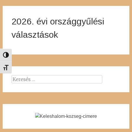
2026. évi országgyűlési
választások
Nagy kontraszt váltása
Betűméret váltása
Keresés: