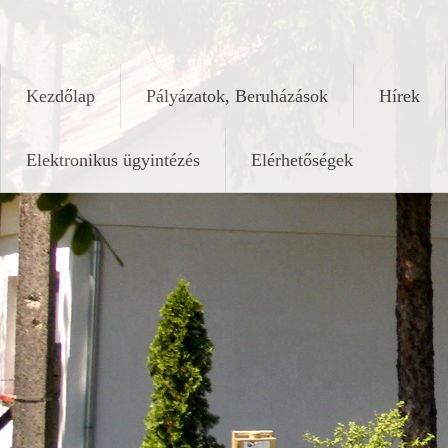
Skip
keleshalom.hu
to
content
Kezdőlap
Pályázatok, Beruházások
Hírek
Elektronikus ügyintézés
Elérhetőségek