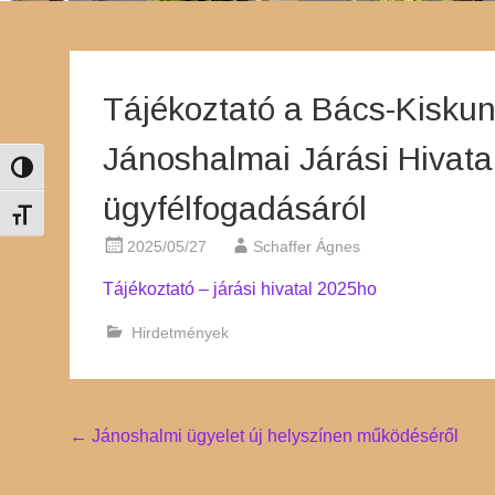
Tájékoztató a Bács-Kisku
Jánoshalmai Járási Hivatal
Nagy kontraszt váltása
ügyfélfogadásáról
Betűméret váltása
2025/05/27
Schaffer Ágnes
Tájékoztató – járási hivatal 2025ho
Hirdetmények
Post
←
Jánoshalmi ügyelet új helyszínen működéséről
navigation