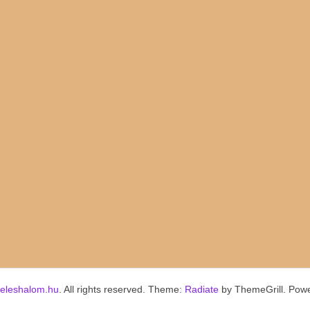
keleshalom.hu
. All rights reserved. Theme:
Radiate
by ThemeGrill. Pow