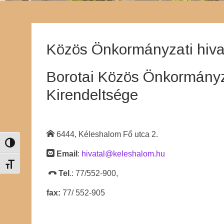
Közös Önkormányzati hiva
Borotai Közös Önkormányza
Kirendeltsége
6444, Kéleshalom Fő utca 2.
Nagy kontraszt váltása
Email
:
hivatal@keleshalom.hu
Betűméret váltása
Tel
.: 77/552-900,
fax:
77/ 552-905