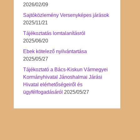
2026/02/09
Sajtóközlemény Versenyképes járások
2025/11/21
Tájékoztatás lomtalanításról
2025/06/20
Ebek kötelező nyilvántartása
2025/05/27
Tájékoztató a Bács-Kiskun Vármegyei
Kormányhivatal Jánoshalmai Járási
Hivatal elérhetőségeiről és
ügyfélfogadásáról
2025/05/27