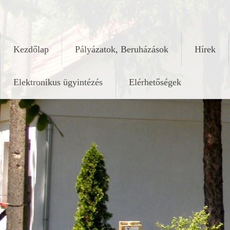
Skip
keleshalom.hu
to
content
Kezdőlap
Pályázatok, Beruházások
Hírek
Elektronikus ügyintézés
Elérhetőségek