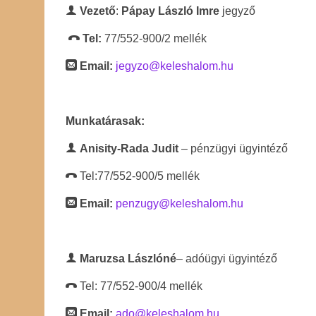
Vezető
:
Pápay László Imre
jegyző
Tel:
77/552-900/2 mellék
Email:
jegyzo@keleshalom.hu
Munkatárasak:
Anisity-Rada Judit
– pénzügyi ügyintéző
Tel:77/552-900/5 mellék
Email:
penzugy@keleshalom.hu
Maruzsa Lászlóné
– adóügyi ügyintéző
Tel: 77/552-900/4 mellék
Email:
ado@keleshalom.hu