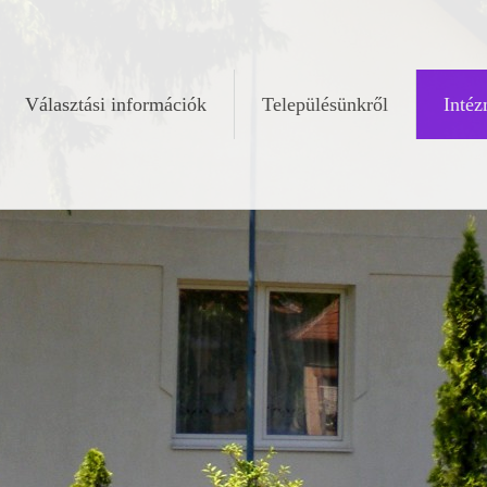
Választási információk
Településünkről
Inté