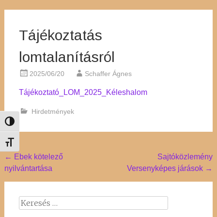
Tájékoztatás
lomtalanításról
2025/06/20
Schaffer Ágnes
Tájékoztató_LOM_2025_Kéleshalom
Hirdetmények
Nagy kontraszt váltása
Betűméret váltása
Post
←
Ebek kötelező
Sajtóközlemény
nyilvántartása
Versenyképes járások
→
navigation
Keresés: