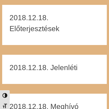
2018.12.18.
Előterjesztések
2018.12.18. Jelenléti
Nagy kontraszt váltása
2018.12.18. Meghívó
Betűméret váltása