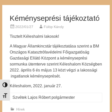
Kéményseprési tájékoztató
2022/01/27
Fülöp Károly
Tisztelt Kéleshalmi lakosok!
A Magyar Államkincstár tájékoztatása szerint a BM
Országos Katasztrófavédelmi Főigazgatóság
Gazdasági Ellátó Központ a kéményseprési
sormunka ütemterve szerint Kéleshalom Községben
2022. április 6 és május 13 közt végzi a lakossági
ingatlanok kéményseprését.
Kéleshalom, 2022. január 27.
Nagy kontraszt váltása
Betűméret váltása
Szvétek Lajos Róbert polgármester
Hírek