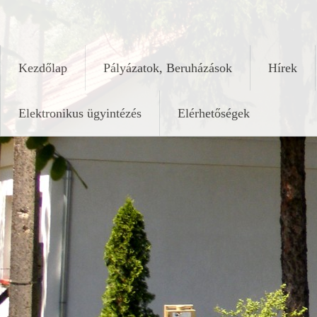
Skip
keleshalom.hu
to
content
Kezdőlap
Pályázatok, Beruházások
Hírek
Elektronikus ügyintézés
Elérhetőségek