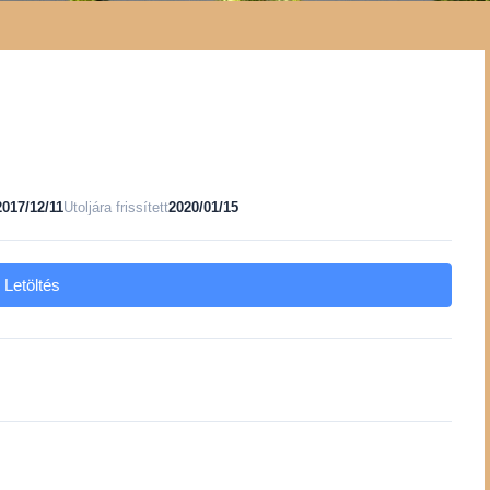
2017/12/11
Utoljára frissített
2020/01/15
Letöltés