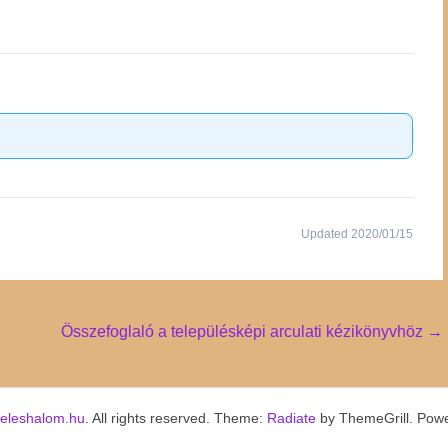
Updated 2020/01/15
Összefoglaló a településképi arculati kézikönyvhöz
→
keleshalom.hu
. All rights reserved. Theme:
Radiate
by ThemeGrill. Pow