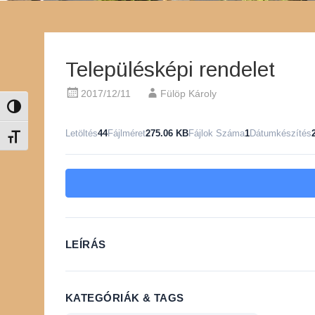
Településképi rendelet
2017/12/11
Fülöp Károly
Nagy kontraszt váltása
Letöltés
44
Fájlméret
275.06 KB
Fájlok Száma
1
Dátumkészítés
Betűméret váltása
LEÍRÁS
KATEGÓRIÁK & TAGS