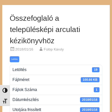
Összefoglaló a
településképi arculati
kézikönyvhöz
2018/01/16
Fülöp Károly
Letöltés
Letöltés
19
Fájlméret
100.66 KB
Fájlok Száma
1
Nagy kontraszt váltása
Dátumkészítés
2018/01/16
Betűméret váltása
Utoljára frissített
2018/01/16