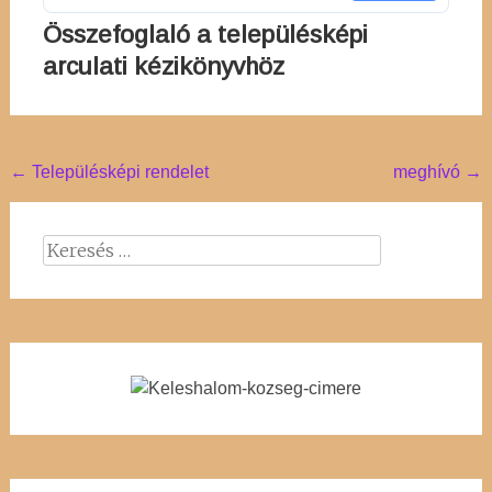
Összefoglaló a településképi
arculati kézikönyvhöz
Post
←
Településképi rendelet
meghívó
→
navigation
Keresés: