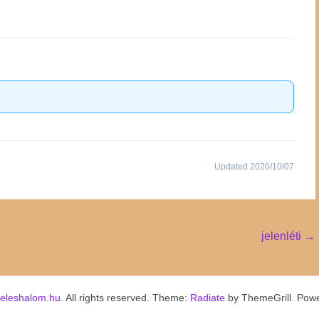
Updated 2020/10/07
jelenléti
→
keleshalom.hu
. All rights reserved. Theme:
Radiate
by ThemeGrill. Pow