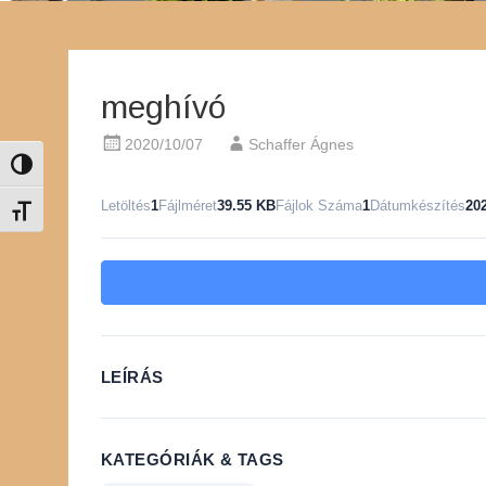
meghívó
2020/10/07
Schaffer Ágnes
Nagy kontraszt váltása
Letöltés
1
Fájlméret
39.55 KB
Fájlok Száma
1
Dátumkészítés
20
Betűméret váltása
LEÍRÁS
KATEGÓRIÁK & TAGS