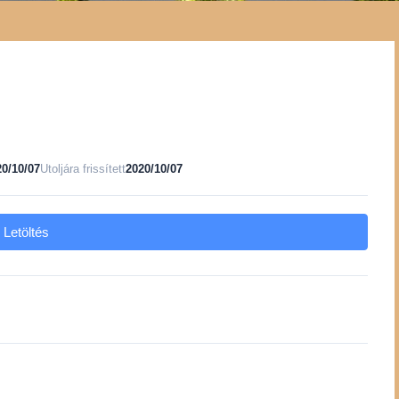
20/10/07
Utoljára frissített
2020/10/07
Letöltés