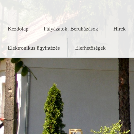
Skip
keleshalom.hu
to
content
Kezdőlap
Pályázatok, Beruházások
Hírek
Elektronikus ügyintézés
Elérhetőségek