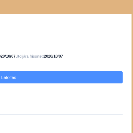
020/10/07
Utoljára frissített
2020/10/07
Letöltés