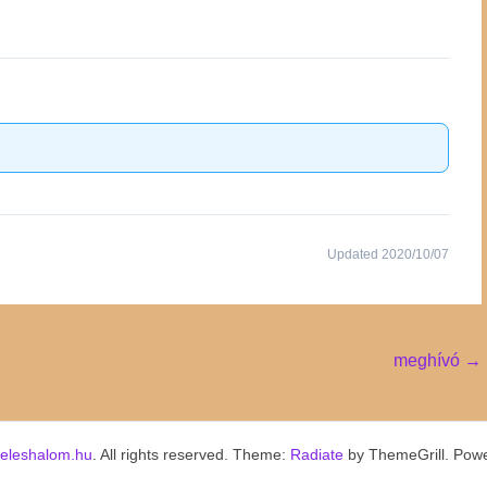
Updated 2020/10/07
meghívó
→
keleshalom.hu
. All rights reserved. Theme:
Radiate
by ThemeGrill. Pow