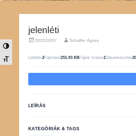
jelenléti
2020/10/07
Schaffer Ágnes
Nagy kontraszt váltása
Letöltés
2
Fájlméret
251.93 KB
Fájlok Száma
1
Dátumkészítés
2
Betűméret váltása
LEÍRÁS
KATEGÓRIÁK & TAGS