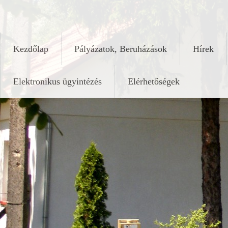
Skip
keleshalom.hu
to
content
Kezdőlap
Pályázatok, Beruházások
Hírek
Elektronikus ügyintézés
Elérhetőségek