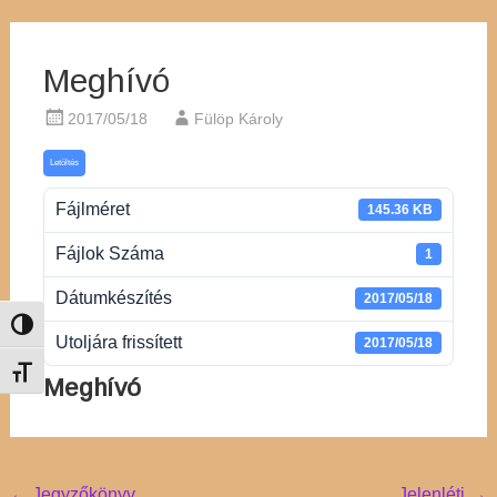
Meghívó
2017/05/18
Fülöp Károly
Letöltés
Fájlméret
145.36 KB
Fájlok Száma
1
Dátumkészítés
2017/05/18
Nagy kontraszt váltása
Utoljára frissített
2017/05/18
Betűméret váltása
Meghívó
←
Jegyzőkönyv
Jelenléti
→