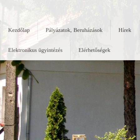
Skip
keleshalom.hu
to
content
Kezdőlap
Pályázatok, Beruházások
Hírek
Elektronikus ügyintézés
Elérhetőségek