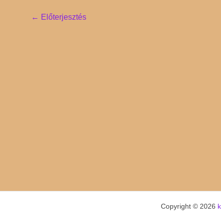
Post
←
Előterjesztés
navigation
Copyright © 2026