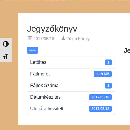
Jegyzőkönyv
2017/05/18
Fülöp Károly
Nagy kontraszt váltása
J
Letöltés
Betűméret váltása
Letöltés
1
Fájlméret
1.19 MB
Fájlok Száma
1
Dátumkészítés
2017/05/18
Utoljára frissített
2017/05/18