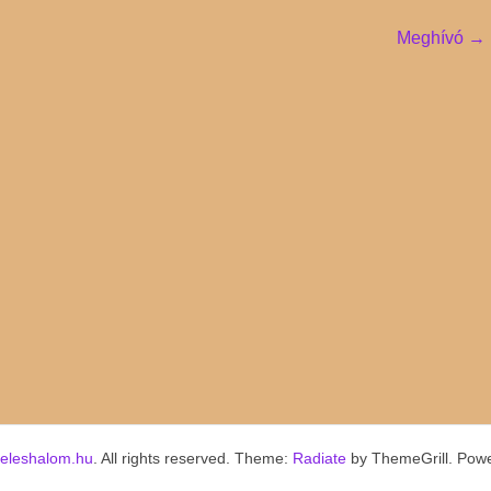
Meghívó
→
keleshalom.hu
. All rights reserved. Theme:
Radiate
by ThemeGrill. Pow