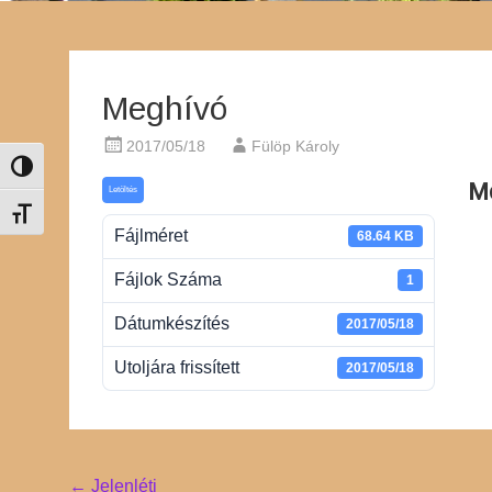
Meghívó
2017/05/18
Fülöp Károly
Nagy kontraszt váltása
M
Letöltés
Betűméret váltása
Fájlméret
68.64 KB
Fájlok Száma
1
Dátumkészítés
2017/05/18
Utoljára frissített
2017/05/18
Post
←
Jelenléti