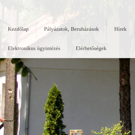
Skip
keleshalom.hu
to
content
Kezdőlap
Pályázatok, Beruházások
Hírek
Elektronikus ügyintézés
Elérhetőségek