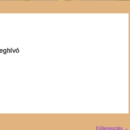
eghívó
Előterjesztés
→