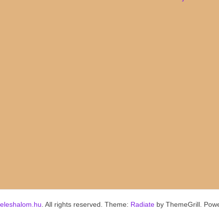
keleshalom.hu
. All rights reserved. Theme:
Radiate
by ThemeGrill. Pow