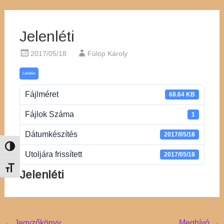
Jelenléti
2017/05/18
Fülöp Károly
Letöltés
Fájlméret
68.64 KB
Fájlok Száma
1
Dátumkészítés
2017/05/18
Nagy kontraszt váltása
Utoljára frissített
2017/05/18
Betűméret váltása
Jelenléti
←
Jegyzőkönyv
Meghívó
→