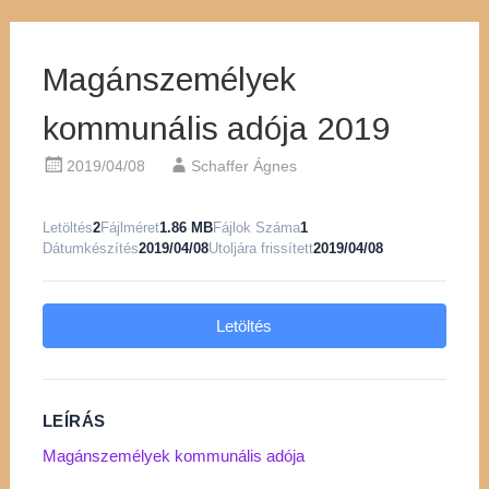
Magánszemélyek
kommunális adója 2019
2019/04/08
Schaffer Ágnes
Letöltés
2
Fájlméret
1.86 MB
Fájlok Száma
1
Dátumkészítés
2019/04/08
Utoljára frissített
2019/04/08
Letöltés
LEÍRÁS
Magánszemélyek kommunális adója