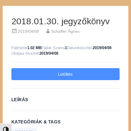
2018.01.30. jegyzőkönyv
2019/04/08
Schaffer Ágnes
Fájlméret
1.02 MB
Fájlok Száma
1
Dátumkészítés
2019/04/08
Utoljára frissített
2019/04/08
Letöltés
LEÍRÁS
KATEGÓRIÁK & TAGS