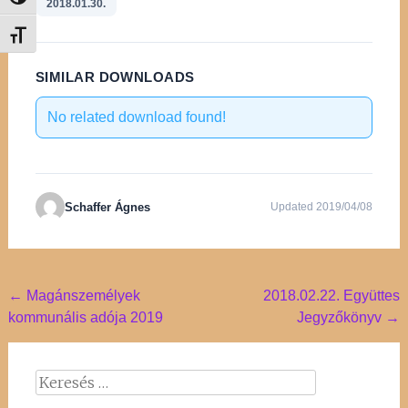
Nagy kontraszt váltása
2018.01.30.
Betűméret váltása
SIMILAR DOWNLOADS
No related download found!
Schaffer Ágnes
Updated 2019/04/08
Post
←
Magánszemélyek
2018.02.22. Együttes
kommunális adója 2019
Jegyzőkönyv
→
navigation
Keresés: