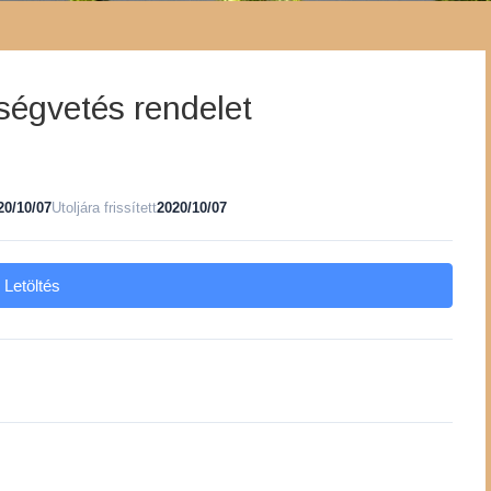
tségvetés rendelet
20/10/07
Utoljára frissített
2020/10/07
Letöltés