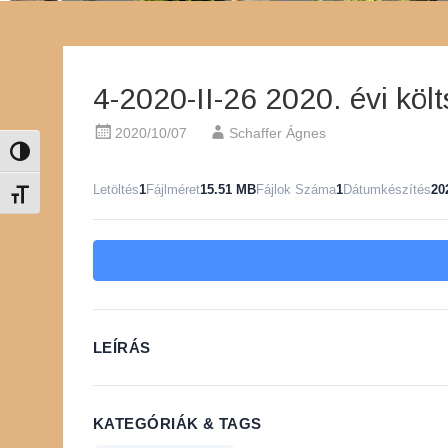
4-2020-II-26 2020. évi köl
2020/10/07
Schaffer Ágnes
Nagy kontraszt váltása
Letöltés
1
Fájlméret
15.51 MB
Fájlok Száma
1
Dátumkészítés
20
Betűméret váltása
LEÍRÁS
KATEGÓRIÁK & TAGS