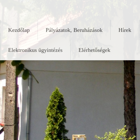
Skip
keleshalom.hu
to
content
Kezdőlap
Pályázatok, Beruházások
Hírek
Elektronikus ügyintézés
Elérhetőségek