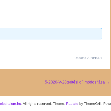
Updated 2020/10/07
5-2020-V-28térítési díj módosítása
→
keleshalom.hu
. All rights reserved. Theme:
Radiate
by ThemeGrill. Pow