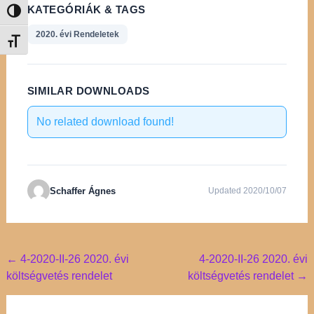
KATEGÓRIÁK & TAGS
Nagy kontraszt váltása
2020. évi Rendeletek
Betűméret váltása
SIMILAR DOWNLOADS
No related download found!
Schaffer Ágnes
Updated 2020/10/07
Post
←
4-2020-II-26 2020. évi
4-2020-II-26 2020. évi
költségvetés rendelet
költségvetés rendelet
→
navigation