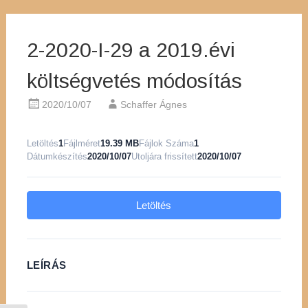
2-2020-I-29 a 2019.évi
költségvetés módosítás
2020/10/07
Schaffer Ágnes
Letöltés
1
Fájlméret
19.39 MB
Fájlok Száma
1
Dátumkészítés
2020/10/07
Utoljára frissített
2020/10/07
Letöltés
LEÍRÁS