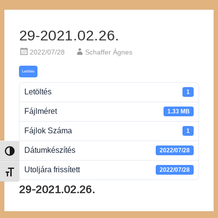
29-2021.02.26.
2022/07/28
Schaffer Ágnes
Letöltés
Letöltés
1
Fájlméret
1.33 MB
Fájlok Száma
1
Dátumkészítés
2022/07/28
Nagy kontraszt váltása
Utoljára frissített
2022/07/28
Betűméret váltása
29-2021.02.26.