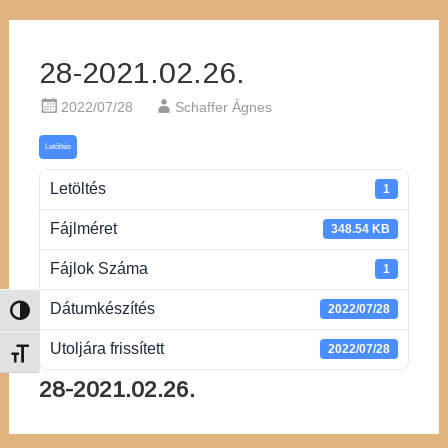
28-2021.02.26.
2022/07/28
Schaffer Ágnes
Letöltés
Letöltés
1
Fájlméret
348.54 KB
Fájlok Száma
1
Dátumkészítés
2022/07/28
Nagy kontraszt váltása
Utoljára frissített
2022/07/28
Betűméret váltása
28-2021.02.26.