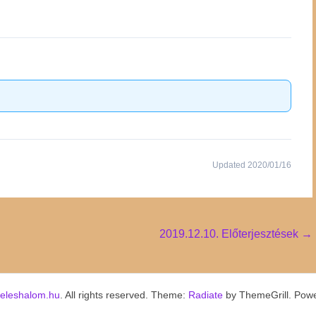
Updated 2020/01/16
2019.12.10. Előterjesztések
→
keleshalom.hu
. All rights reserved. Theme:
Radiate
by ThemeGrill. Pow