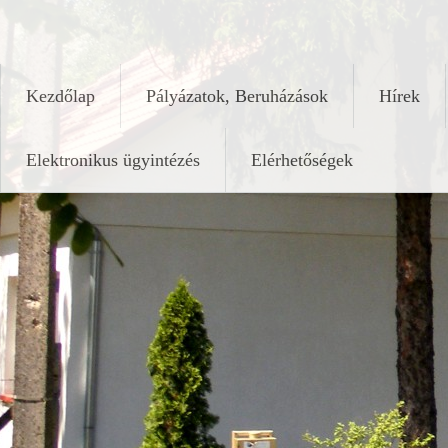
Skip
keleshalom.hu
to
content
Kezdőlap
Pályázatok, Beruházások
Hírek
Elektronikus ügyintézés
Elérhetőségek