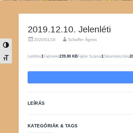
2019.12.10. Jelenléti
2020/01/16
Schaffer Ágnes
Nagy kontraszt váltása
Letöltés
1
Fájlméret
239.80 KB
Fájlok Száma
1
Dátumkészítés
2
Betűméret váltása
LEÍRÁS
KATEGÓRIÁK & TAGS