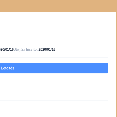
020/01/16
Utoljára frissített
2020/01/16
Letöltés