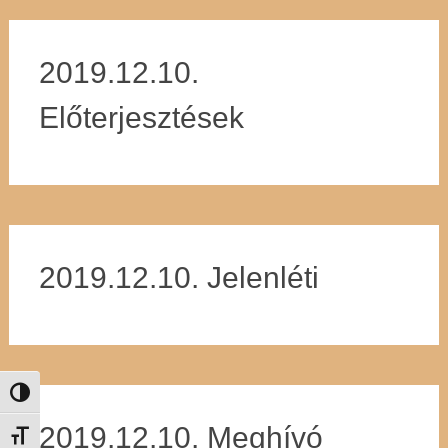
2019.12.10.
Előterjesztések
2019.12.10. Jelenléti
Nagy kontraszt váltása
2019.12.10. Meghívó
Betűméret váltása