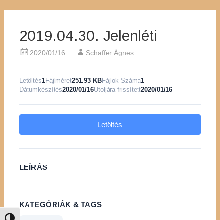
2019.04.30. Jelenléti
2020/01/16
Schaffer Ágnes
Letöltés
1
Fájlméret
251.93 KB
Fájlok Száma
1
Dátumkészítés
2020/01/16
Utoljára frissített
2020/01/16
Letöltés
LEÍRÁS
KATEGÓRIÁK & TAGS