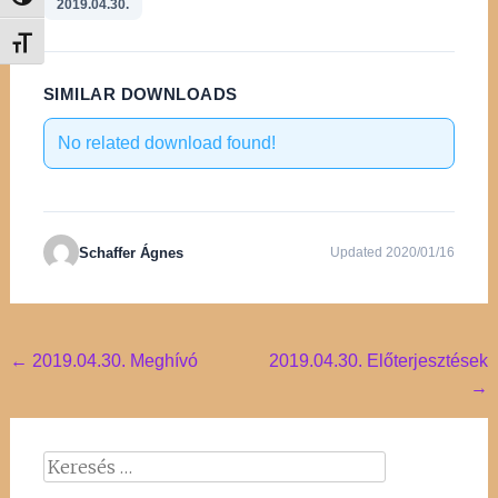
Nagy kontraszt váltása
2019.04.30.
Betűméret váltása
SIMILAR DOWNLOADS
No related download found!
Schaffer Ágnes
Updated 2020/01/16
Post
←
2019.04.30. Meghívó
2019.04.30. Előterjesztések
→
navigation
Keresés: