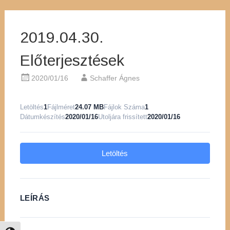
2019.04.30.
Előterjesztések
2020/01/16
Schaffer Ágnes
Letöltés
1
Fájlméret
24.07 MB
Fájlok Száma
1
Dátumkészítés
2020/01/16
Utoljára frissített
2020/01/16
Letöltés
LEÍRÁS