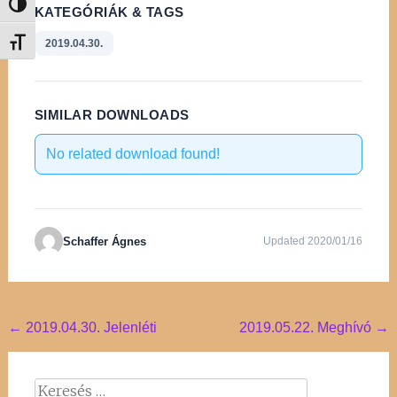
Nagy kontraszt váltása
KATEGÓRIÁK & TAGS
2019.04.30.
Betűméret váltása
SIMILAR DOWNLOADS
No related download found!
Schaffer Ágnes
Updated 2020/01/16
Post
←
2019.04.30. Jelenléti
2019.05.22. Meghívó
→
navigation
Keresés: