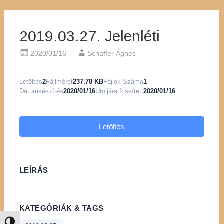
2019.03.27. Jelenléti
2020/01/16
Schaffer Ágnes
Letöltés
2
Fájlméret
237.78 KB
Fájlok Száma
1
Dátumkészítés
2020/01/16
Utoljára frissített
2020/01/16
Letöltés
LEÍRÁS
KATEGÓRIÁK & TAGS