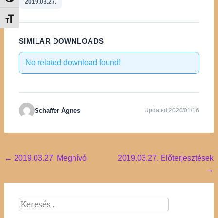
Nagy kontraszt váltása
2019.03.27.
Betűméret váltása
SIMILAR DOWNLOADS
No related download found!
Schaffer Ágnes
Updated 2020/01/16
Post
←
2019.03.27. Meghívó
2019.03.27. Előterjesztések
→
navigation
Keresés: