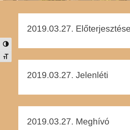
2019.03.27. Előterjesztés
Nagy kontraszt váltása
Betűméret váltása
2019.03.27. Jelenléti
2019.03.27. Meghívó