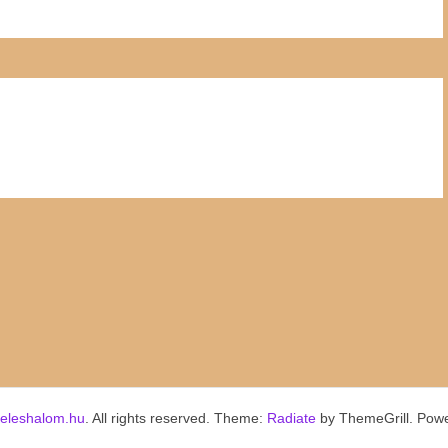
keleshalom.hu
. All rights reserved. Theme:
Radiate
by ThemeGrill. Pow