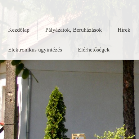
Skip
keleshalom.hu
to
content
Kezdőlap
Pályázatok, Beruházások
Hírek
Elektronikus ügyintézés
Elérhetőségek