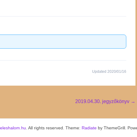
Updated 2020/01/16
2019.04.30. jegyzőkönyv
→
keleshalom.hu
. All rights reserved. Theme:
Radiate
by ThemeGrill. Pow