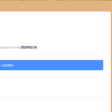
oljára frissített
2020/01/16
Letöltés