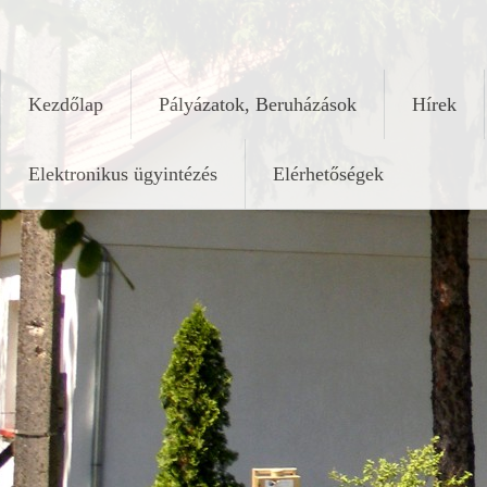
Skip
keleshalom.hu
to
content
Kezdőlap
Pályázatok, Beruházások
Hírek
Elektronikus ügyintézés
Elérhetőségek