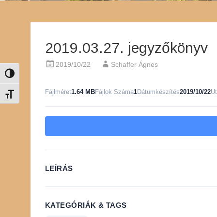
2019.03.27. jegyzőkönyv
2019/10/22
Schaffer Ágnes
Nagy kontraszt váltása
Fájlméret
1.64 MB
Fájlok Száma
1
Dátumkészítés
2019/10/22
Ut
Betűméret váltása
LEÍRÁS
KATEGÓRIÁK & TAGS