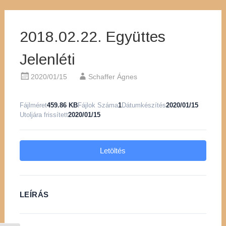
2018.02.22. Együttes
Jelenléti
2020/01/15
Schaffer Ágnes
Fájlméret
459.86 KB
Fájlok Száma
1
Dátumkészítés
2020/01/15
Utoljára frissített
2020/01/15
Letöltés
LEÍRÁS