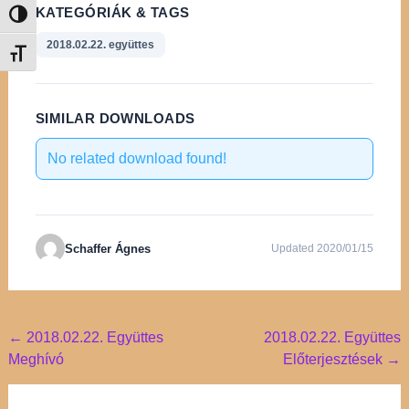
KATEGÓRIÁK & TAGS
Nagy kontraszt váltása
2018.02.22. együttes
Betűméret váltása
SIMILAR DOWNLOADS
No related download found!
Schaffer Ágnes
Updated 2020/01/15
Post
←
2018.02.22. Együttes
2018.02.22. Együttes
Meghívó
Előterjesztések
→
navigation