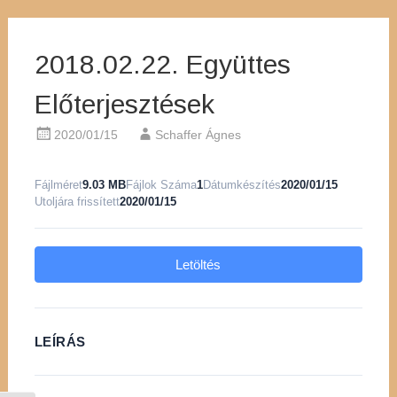
2018.02.22. Együttes
Előterjesztések
2020/01/15
Schaffer Ágnes
Fájlméret
9.03 MB
Fájlok Száma
1
Dátumkészítés
2020/01/15
Utoljára frissített
2020/01/15
Letöltés
LEÍRÁS