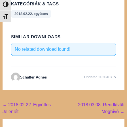
KATEGÓRIÁK & TAGS
Nagy kontraszt váltása
2018.02.22. együttes
Betűméret váltása
SIMILAR DOWNLOADS
No related download found!
Schaffer Ágnes
Updated 2020/01/15
Post
←
2018.02.22. Együttes
2018.03.08. Rendkívüli
Jelenléti
Meghívó
→
navigation