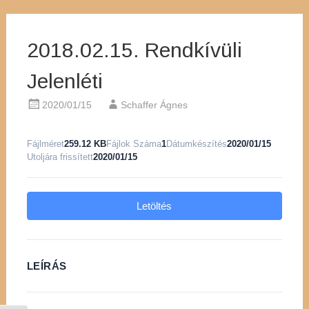
2018.02.15. Rendkívüli
Jelenléti
2020/01/15
Schaffer Ágnes
Fájlméret
259.12 KB
Fájlok Száma
1
Dátumkészítés
2020/01/15
Utoljára frissített
2020/01/15
Letöltés
LEÍRÁS