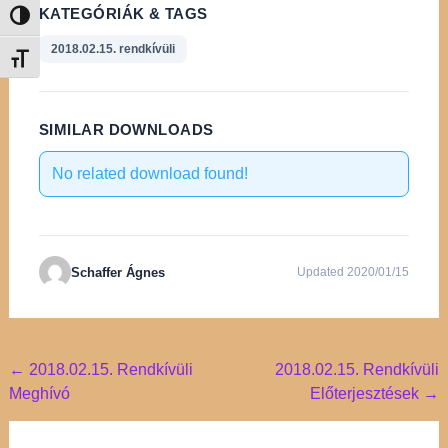
KATEGÓRIÁK & TAGS
Nagy kontraszt váltása
2018.02.15. rendkívüli
Betűméret váltása
SIMILAR DOWNLOADS
No related download found!
Schaffer Ágnes
Updated 2020/01/15
Post
←
2018.02.15. Rendkívüli
2018.02.15. Rendkívüli
Meghívó
Előterjesztések
→
navigation