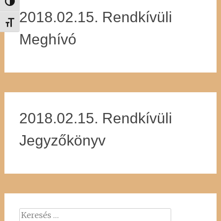
Nagy kontraszt váltása
2018.02.15. Rendkívüli
Betűméret váltása
Meghívó
2018.02.15. Rendkívüli
Jegyzőkönyv
Keresés: