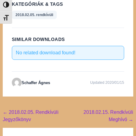
KATEGÓRIÁK & TAGS
Nagy kontraszt váltása
2018.02.05. rendkívüli
Betűméret váltása
SIMILAR DOWNLOADS
No related download found!
Schaffer Ágnes
Updated 2020/01/15
Post
←
2018.02.05. Rendkívüli
2018.02.15. Rendkívüli
Jegyzőkönyv
Meghívó
→
navigation