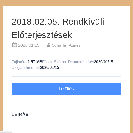
2018.02.05. Rendkívüli
Előterjesztések
2020/01/15
Schaffer Ágnes
Fájlméret
2.57 MB
Fájlok Száma
1
Dátumkészítés
2020/01/15
Utoljára frissített
2020/01/15
Letöltés
LEÍRÁS